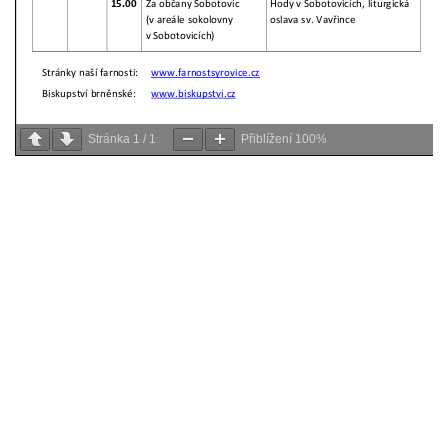
Stránka
1
/
1
Přiblížení
100%