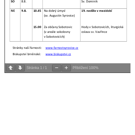
Stránka
1
/
1
Přiblížení
100%