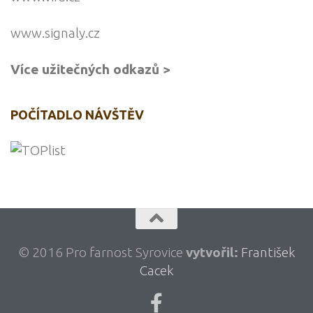
www.signaly.cz
Více užitečných odkazů >
POČÍTADLO NÁVŠTĚV
© 2016 Pro farnost Syrovice
vytvořil:
František
Cacek