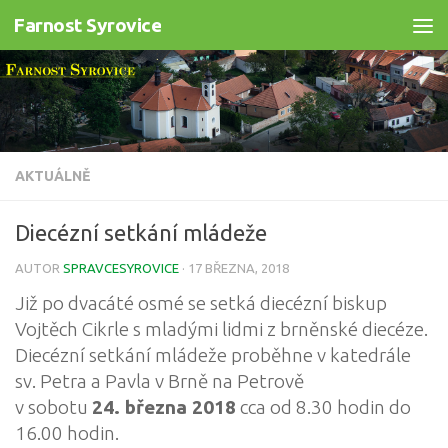
Farnost Syrovice
Skip to content
AKTUÁLNĚ
Diecézní setkání mládeže
AUTOR
SPRAVCESYROVICE
·
17 BŘEZNA, 2018
Již po dvacáté osmé se setká diecézní biskup
Vojtěch Cikrle s mladými lidmi z brněnské diecéze.
Diecézní setkání mládeže proběhne v katedrále
sv. Petra a Pavla v Brně na Petrově
v sobotu
24. března 2018
cca od 8.30 hodin do
16.00 hodin.