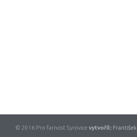
© 2016 Pro farnost Syrovice
vytvořil:
František