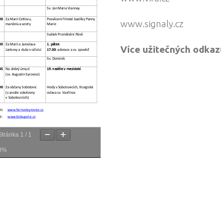
www.signaly.cz
Více užitečných odkaz
Stránka
1
/
1
0%