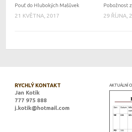
Pouť do Hlubokých Mašůvek
Pobožnost z
21 KVĚTNA, 2017
29 ŘÍJNA, 
RYCHLÝ KONTAKT
AKTUÁLNÍ O
Jan Kotík
777 975 888
j.kotik@hotmail.com