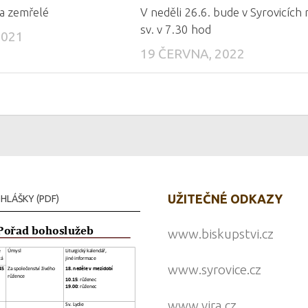
a zemřelé
V neděli 26.6. bude v Syrovicích
sv. v 7.30 hod
2021
19 ČERVNA, 2022
UŽITEČNÉ ODKAZY
HLÁŠKY (PDF)
www.biskupstvi.cz
www.syrovice.cz
www.vira.cz