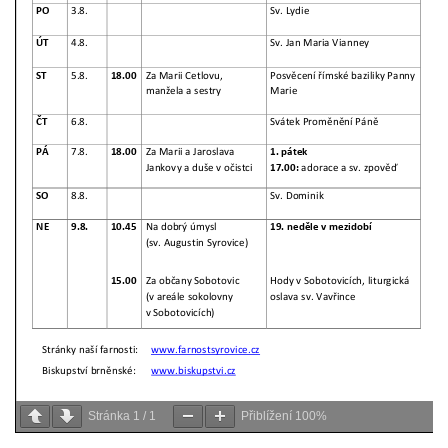
Stránka
1
/
1
Přiblížení
100%