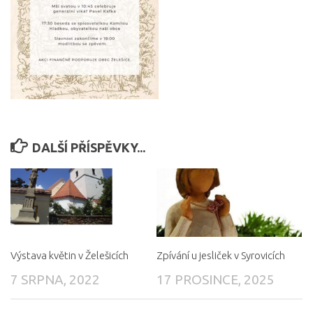
DALŠÍ PŘÍSPĚVKY...
Výstava květin v Želešicích
Zpívání u jesliček v Syrovicích
7 SRPNA, 2022
17 PROSINCE, 2025