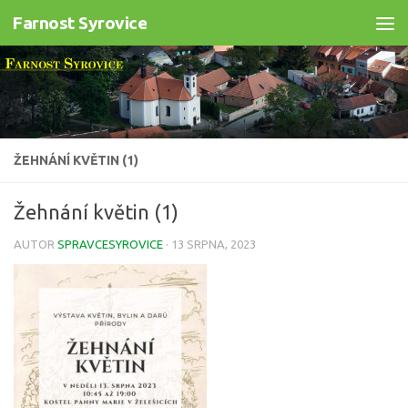
Farnost Syrovice
Skip to content
ŽEHNÁNÍ KVĚTIN (1)
Žehnání květin (1)
AUTOR
SPRAVCESYROVICE
·
13 SRPNA, 2023