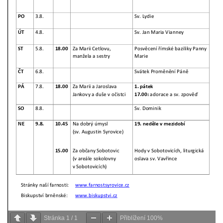
Stránka
1
/
1
Přiblížení
100%