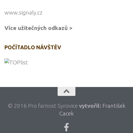
www.signaly.cz
Více užitečných odkazů >
POČÍTADLO NÁVŠTĚV
© 2016 Pro farnost Syrovice
vytvořil:
František
Cacek