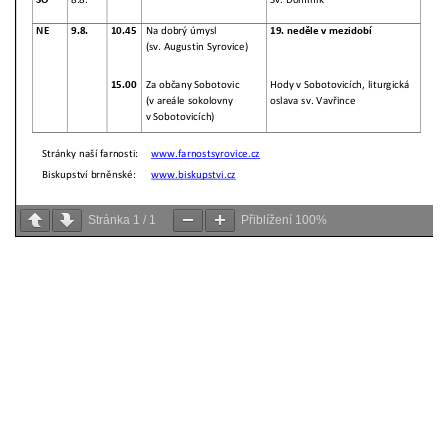
Stránka
1
/
1
Přiblížení
100%