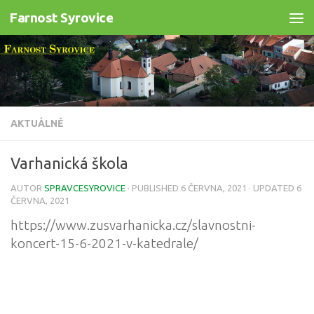
Farnost Syrovice
Skip to content
AKTUÁLNĚ
Varhanická škola
AUTOR
SPRAVCESYROVICE
· PUBLISHED
6 ČERVNA, 2021
· UPDATED
6
ČERVNA, 2021
https://www.zusvarhanicka.cz/slavnostni-
koncert-15-6-2021-v-katedrale/