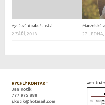
Vyučování náboženství
Manželské v
2 ZÁŘÍ, 2018
27 LEDNA,
RYCHLÝ KONTAKT
AKTUÁLNÍ O
Jan Kotík
777 975 888
j.kotik@hotmail.com