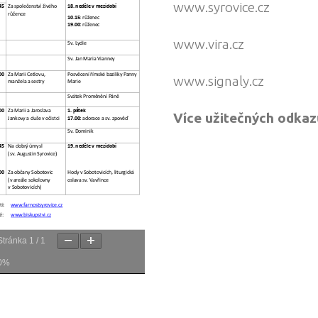
www.syrovice.cz
www.vira.cz
www.signaly.cz
Více užitečných odkaz
Stránka
1
/
1
0%