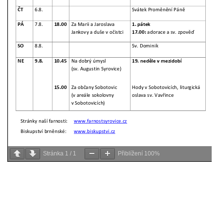
Stránka
1
/
1
Přiblížení
100%