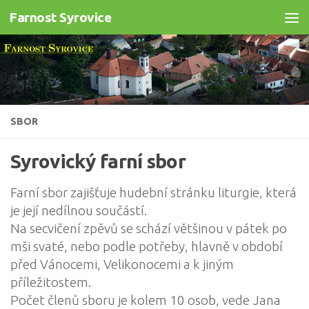
Farnost Syrovice
Skip to content
SBOR
Syrovický farní sbor
Farní sbor zajišťuje hudební stránku liturgie, která
je její nedílnou součástí.
Na secvičení zpěvů se schází většinou v pátek po
mši svaté, nebo podle potřeby, hlavně v období
před Vánocemi, Velikonocemi a k jiným
příležitostem.
Počet členů sboru je kolem 10 osob, vede Jana