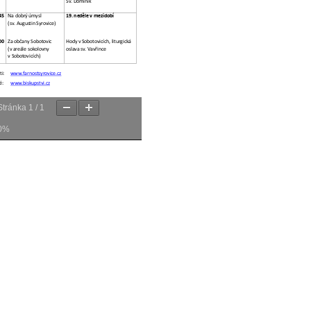
Stránka
1
/
1
0%