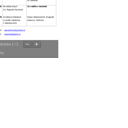
Stránka
1
/
1
0%