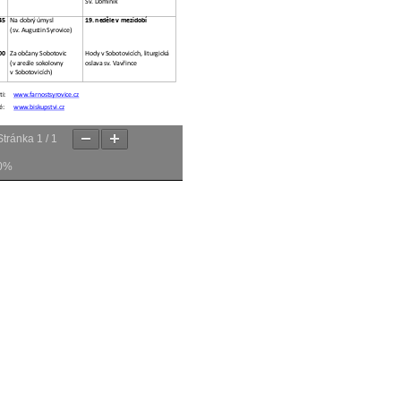
Stránka
1
/
1
0%