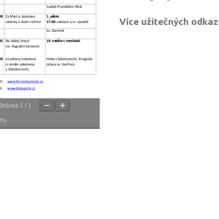
Více užitečných odkaz
Stránka
1
/
1
0%