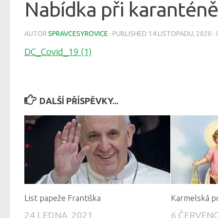
Nabídka při karanténě
AUTOR
SPRAVCESYROVICE
· PUBLISHED
14 LISTOPADU, 2020
·
DC_Covid_19 (1)
DALŠÍ PŘÍSPĚVKY...
List papeže Františka
Karmelská p
24 LEDNA, 2021
6 ČERVENC