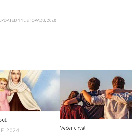
 UPDATED
14 LISTOPADU, 2020
ouť
Večer chval
E, 2024