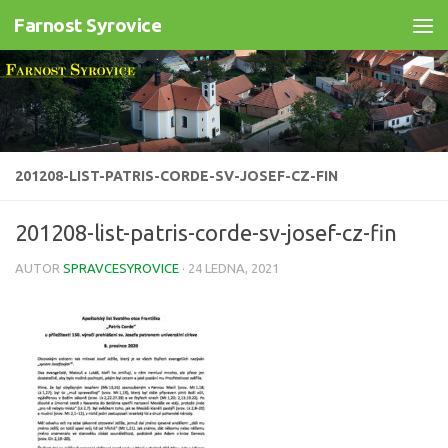
Farnost Syrovice
Skip to content
201208-LIST-PATRIS-CORDE-SV-JOSEF-CZ-FIN
201208-list-patris-corde-sv-josef-cz-fin
AUTOR
SPRAVCESYROVICE
·
24 LEDNA, 2021