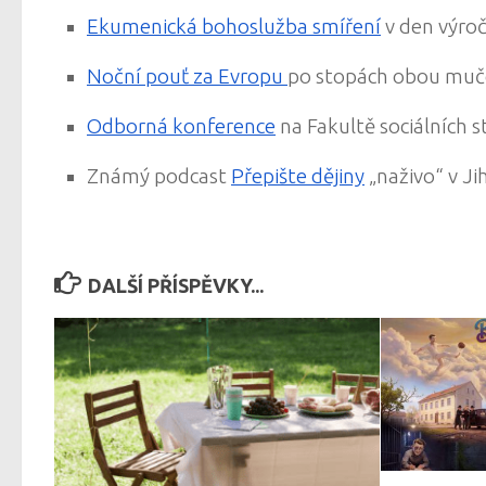
Ekumenická bohoslužba smíření
v den výroč
Noční pouť za Evropu
po stopách obou muče
Odborná konference
na Fakultě sociálních s
Známý podcast
Přepište dějiny
„naživo“ v Ji
DALŠÍ PŘÍSPĚVKY...