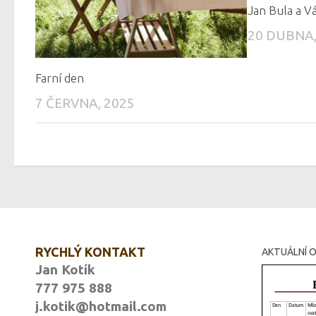
Jan Bula a V
20 DUBNA,
Farní den
7 ČERVNA, 2025
RYCHLÝ KONTAKT
AKTUÁLNÍ O
Jan Kotík
777 975 888
j.kotik@hotmail.com