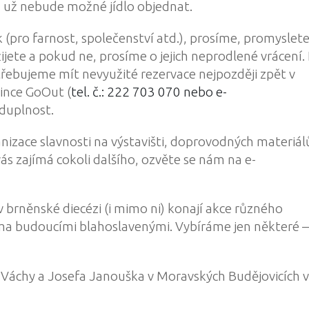
 už nebude možné jídlo objednat.
(pro farnost, společenství atd.), prosíme, promyslete
ijete a pokud ne,
prosíme o jejich neprodlené vrácení.
řebujeme mít nevyužité rezervace nejpozději zpět v
lince GoOut (
tel. č.:
222 703 070
nebo e-
duplnost.
anizace slavnosti na výstavišti, doprovodných materiál
ás zajímá cokoli dalšího, ozvěte se nám na e-
 brněnské diecézi (i mimo ni) konají akce různého
a budoucími blahoslavenými. Vybíráme jen některé – 
Váchy a Josefa Janouška v Moravských Budějovicích v