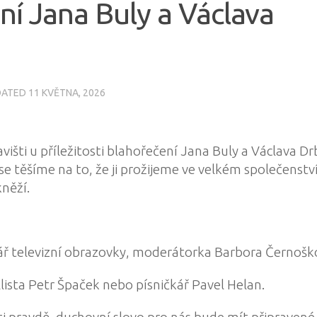
ní Jana Buly a Václava
DATED
11 KVĚTNA, 2026
išti u příležitosti
blahořečení Jana Buly a Václava Dr
 těšíme na to, že ji prožijeme ve velkém společenství
kněží.
ř televizní obrazovky, moderátorka
Barbora Černošk
lista
Petr Špaček
nebo písničkář
Pavel Helan
.
sti pravdě, duchovní slovo pro nás bude mít připravené