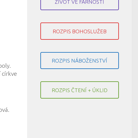
ŽIVOT VE FARNOSTI
ROZPIS BOHOSLUŽEB
ROZPIS NÁBOŽENSTVÍ
boly
.
 církve
ROZPIS ČTENÍ + ÚKLID
ová
.