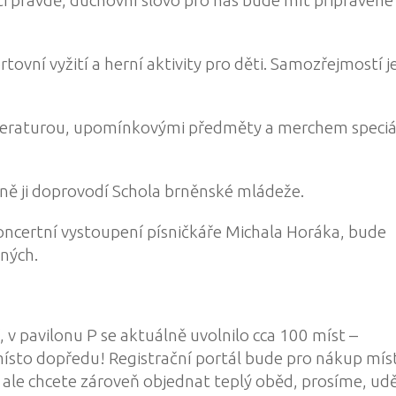
ortovní vyžití a herní aktivity pro děti. Samozřejmostí j
iteraturou, upomínkovými předměty a
merchem
speci
ně ji doprovodí
Schola brněnské mládeže
.
koncertní vystoupení písničkáře
Michala Horáka
, bude
ných.
, v pavilonu P se aktuálně uvolnilo
cca 100 míst
–
 místo dopředu! Registrační portál bude pro nákup mí
i ale chcete zároveň objednat teplý oběd, prosíme, udě