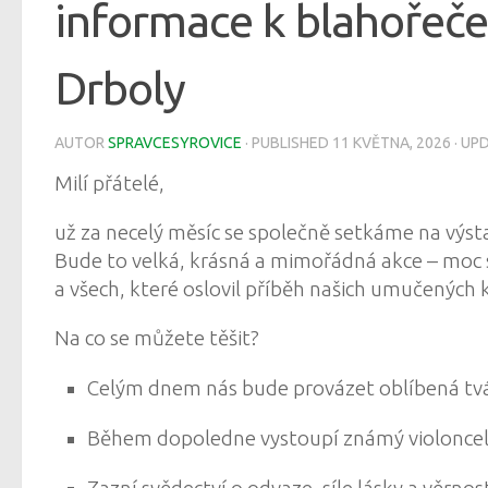
informace k blahořeče
Drboly
AUTOR
SPRAVCESYROVICE
· PUBLISHED
11 KVĚTNA, 2026
· UP
Milí přátelé,
už za necelý měsíc se společně setkáme na výstav
Bude to velká, krásná a mimořádná akce – moc se
a všech, které oslovil příběh našich umučených 
Na co se můžete těšit?
Celým dnem nás bude provázet oblíbená tvá
Během dopoledne vystoupí známý violoncel
Zazní
svědectví
o odvaze, síle lásky a věrno