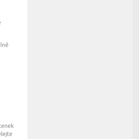
e
álně
stenek
lejte