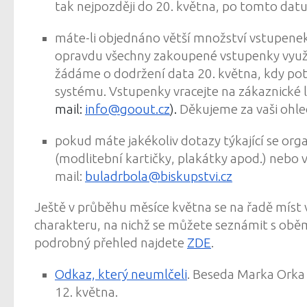
tak nejpozději
do 20. května
, po tomto datu
máte-li objednáno větší množství vstupenek 
opravdu všechny zakoupené vstupenky využ
žádáme o dodržení data
20. května,
kdy pot
systému. Vstupenky vracejte na zákaznické 
mail:
info@goout.cz
).
Děkujeme za vaši ohle
pokud máte jakékoliv dotazy týkající se org
(modlitební kartičky, plakátky apod.) nebo v
mail:
buladrbola@biskupstvi.cz
Ještě v průběhu měsíce května se na řadě míst v
charakteru, na nichž se můžete seznámit s oběm
podrobný přehled najdete
ZDE
.
Odkaz, který neumlčeli
. Beseda Marka Orka 
12. května.