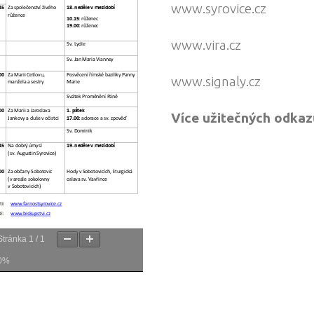
www.syrovice.cz
www.vira.cz
www.signaly.cz
Více užitečných odkaz
Stránka
1
/
1
0%