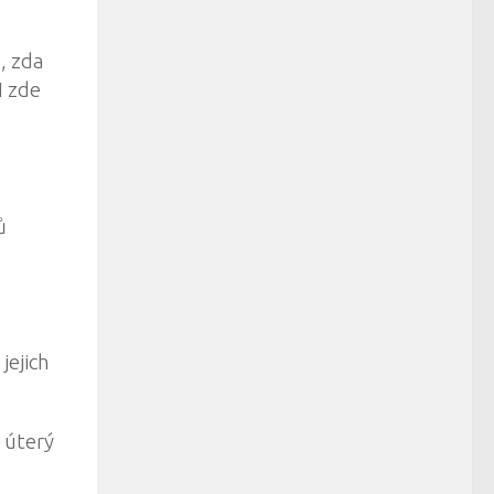
, zda
I zde
ů
jejich
 úterý