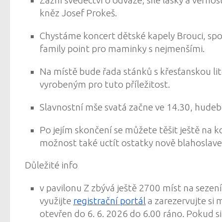
kněz
Josef Prokeš
.
Chystáme koncert dětské kapely
Brouci
, sp
family point pro maminky s nejmenšími.
Na místě bude řada
stánků
s křesťanskou l
vyrobeným pro tuto příležitost.
Slavnostní mše svatá začne ve 14.30, hudeb
Po jejím skončení se můžete těšit ještě na 
možnost také uctít ostatky nově blahoslave
Důležité info
v
pavilonu Z
zbývá ještě
2700 míst
na sezení
využijte
registrační portál
a zarezervujte si
otevřen
do 6. 6. 2026 do 6.00 ráno
. Pokud s