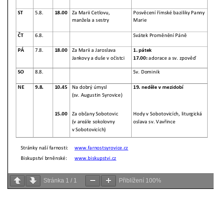
Stránka
1
/
1
Přiblížení
100%