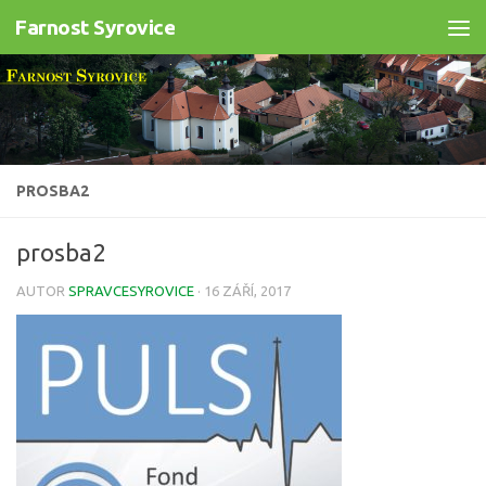
Farnost Syrovice
Skip to content
PROSBA2
prosba2
AUTOR
SPRAVCESYROVICE
·
16 ZÁŘÍ, 2017