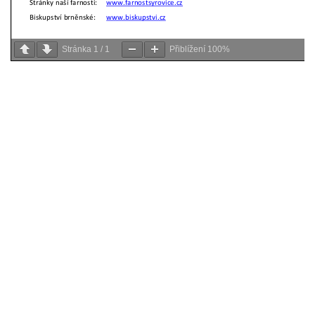
Stránka
1
/
1
Přiblížení
100%