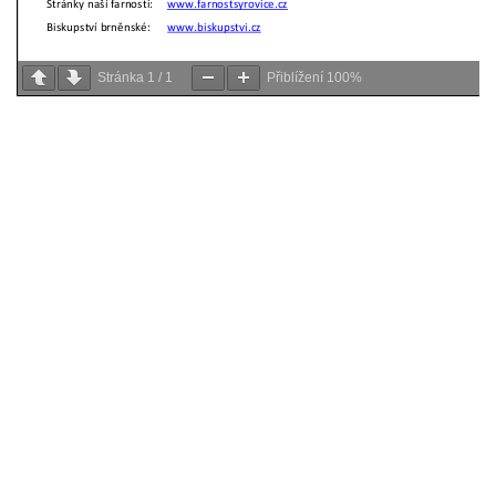
Stránka
1
/
1
Přiblížení
100%