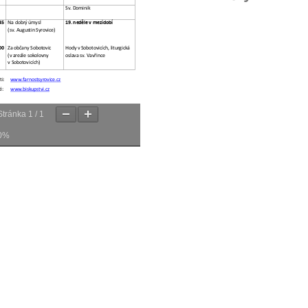
Stránka
1
/
1
0%