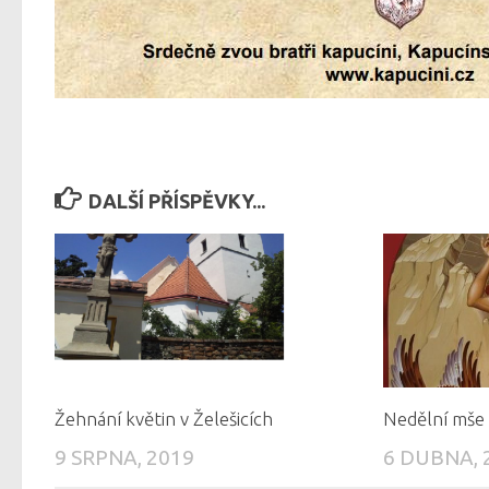
DALŠÍ PŘÍSPĚVKY...
Žehnání květin v Želešicích
Nedělní mše 
9 SRPNA, 2019
6 DUBNA, 