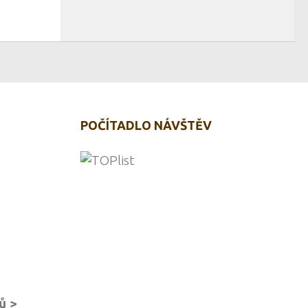
POČÍTADLO NÁVŠTĚV
ů >