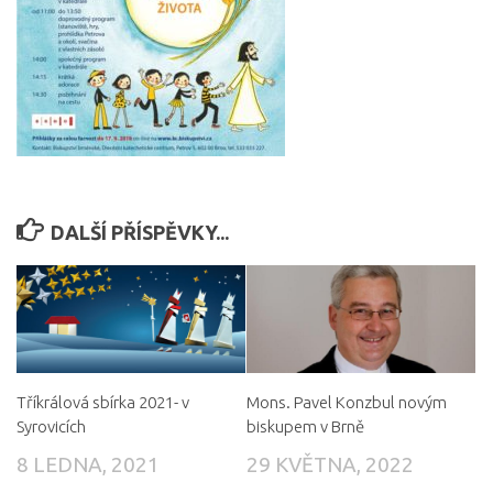
DALŠÍ PŘÍSPĚVKY...
Tříkrálová sbírka 2021- v
Mons. Pavel Konzbul novým
Syrovicích
biskupem v Brně
8 LEDNA, 2021
29 KVĚTNA, 2022