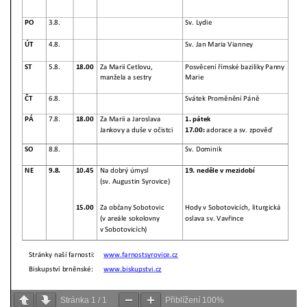
Stránka
1
/
1
Přiblížení
100%