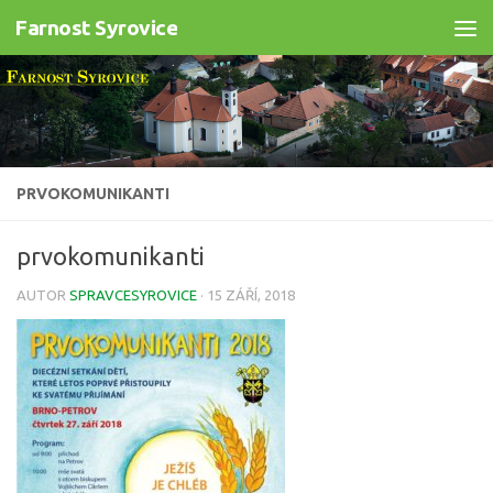
Farnost Syrovice
Skip to content
PRVOKOMUNIKANTI
prvokomunikanti
AUTOR
SPRAVCESYROVICE
·
15 ZÁŘÍ, 2018