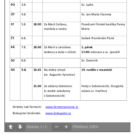
Stránka
1
/
1
Přiblížení
100%