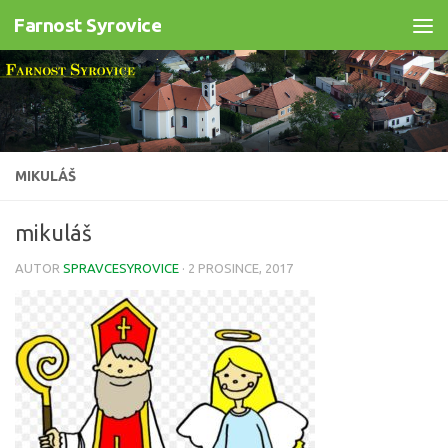
Farnost Syrovice
Skip to content
MIKULÁŠ
mikuláš
AUTOR
SPRAVCESYROVICE
·
2 PROSINCE, 2017