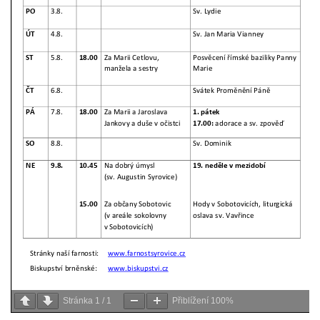
Stránka
1
/
1
Přiblížení
100%