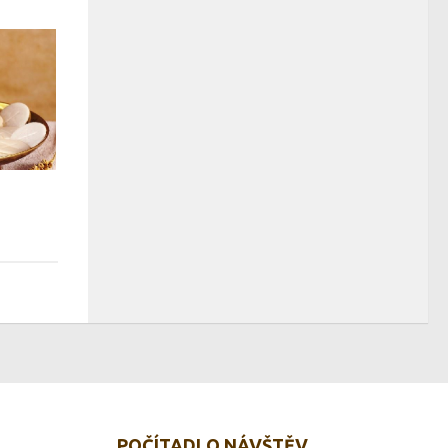
POČÍTADLO NÁVŠTĚV