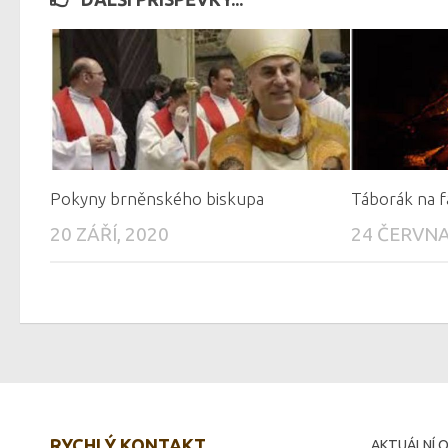
Pokyny brněnského biskupa
Táborák na f
20 ZÁŘÍ, 2020
24 ČERVNA
RYCHLÝ KONTAKT
AKTUÁLNÍ O