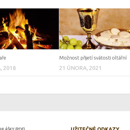
aře
Možnost přijetí svátosti oltářní
, 2018
21 ÚNORA, 2021
UŽITEČNÉ ODKAZY
HLÁŠKY (PDF)