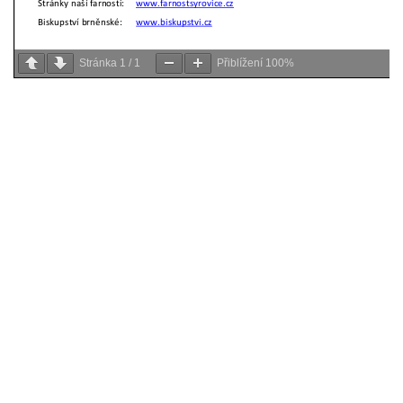
Stránka
1
/
1
Přiblížení
100%